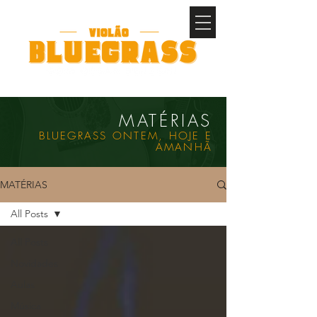
MATÉRIAS
BLUEGRASS ONTEM, HOJE E
AMANHÃ
MATÉRIAS
All Posts
All Posts
Novidades
Aulas
Música