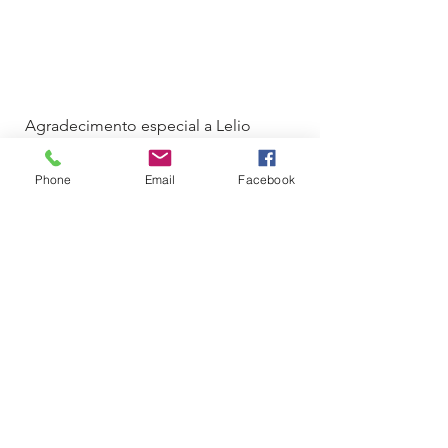
Agradecimento especial a Lelio 
Neto, Steve Yolen e Adair Torres 
pelo material fotográfico 
Phone
Email
Facebook
disponibilizado.
História
Ver tudo
Posts recentes