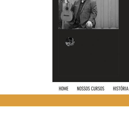
Vítor Rios (Gigito)
2 de jul. de 2021
O Judeu de Oklahoma -
Entrevista com Mark
Rubin
HOME
NOSSOS CURSOS
HISTÓRIA